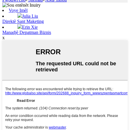
Voye Imèl
Julia Liu
Direktè Sant Maketing
Erin Xie
Manadjè Depatman Biznis
x