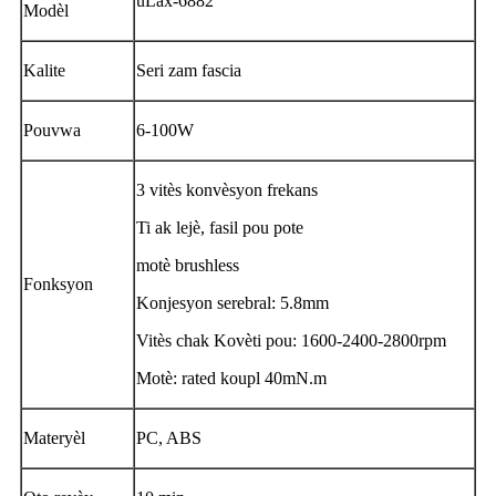
uLax-6882
Modèl
Kalite
Seri zam fascia
Pouvwa
6-100W
3 vitès konvèsyon frekans
Ti ak lejè, fasil pou pote
motè brushless
Fonksyon
Konjesyon serebral: 5.8mm
Vitès chak Kovèti pou: 1600-2400-2800rpm
Motè: rated koupl 40mN.m
Materyèl
PC, ABS