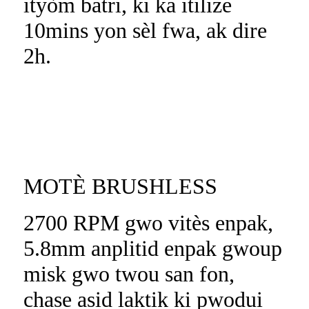
ityòm batri, ki ka itilize
10mins yon sèl fwa, ak dire
2h.
MOTÈ BRUSHLESS
2700 RPM gwo vitès enpak,
5.8mm anplitid enpak gwoup
misk gwo twou san fon,
chase asid laktik ki pwodui