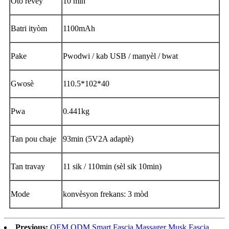
Oto revèy
10 min
Batri ityòm
1100mAh
Pake
Pwodwi / kab USB / manyèl / bwat
Gwosè
110.5*102*40
Pwa
0.441kg
Tan pou chaje
93min (5V2A adaptè)
Tan travay
11 sik / 110min (sèl sik 10min)
Mode
konvèsyon frekans: 3 mòd
Previous:
OEM ODM Smart Fascia Massager Musk Fascia