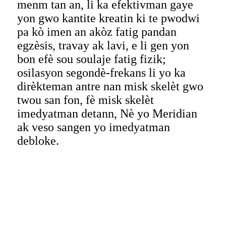
menm tan an, li ka efektivman gaye
yon gwo kantite kreatin ki te pwodwi
pa kò imen an akòz fatig pandan
egzèsis, travay ak lavi, e li gen yon
bon efè sou soulaje fatig fizik;
osilasyon segondè-frekans li yo ka
dirèkteman antre nan misk skelèt gwo
twou san fon, fè misk skelèt
imedyatman detann, Nè yo Meridian
ak veso sangen yo imedyatman
debloke.