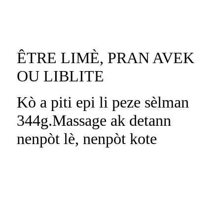
ÊTRE LIMÈ, PRAN AVEK
OU LIBLITE
Kò a piti epi li peze sèlman
344g.Massage ak detann
nenpòt lè, nenpòt kote