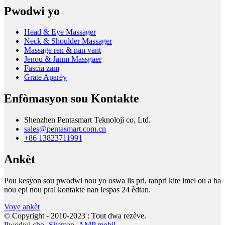
Pwodwi yo
Head & Eye Massager
Neck & Shoulder Massager
Massage ren & nan vant
Jenou & Janm Massgaer
Fascia zam
Grate Aparèy
Enfòmasyon sou Kontakte
Shenzhen Pentasmart Teknoloji co, Ltd.
sales@pentasmart.com.cn
+86 13823711991
Ankèt
Pou kesyon sou pwodwi nou yo oswa lis pri, tanpri kite imel ou a ba
nou epi nou pral kontakte nan lespas 24 èdtan.
Voye ankèt
© Copyright - 2010-2023 : Tout dwa rezève.
Pwodwi cho
-
Sitemap
-
AMP mobil