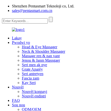
Shenzhen Pentasmart Teknoloji co, Ltd.
sales@pentasmart.com.cn
Lakay
Pwodwi yo
Head & Eye Massager
Neck & Shoulder Massager
Massage ren & nan vant
Jenou & Janm Massgaer
Seri men ak pye
Grate Aparèy
Seri antretyen
Fascia zam
Kay Seri
Nouvèl
Nouvèl konpayi
Nouvèl endistri
FAQ
Sou nou
ODM/OEM