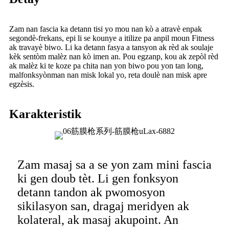
Zam nan fascia ka detann tisi yo mou nan kò a atravè enpak
segondè-frekans, epi li se kounye a itilize pa anpil moun Fitness
ak travayè biwo. Li ka detann fasya a tansyon ak rèd ak soulaje
kèk sentòm malèz nan kò imen an. Pou egzanp, kou ak zepòl rèd
ak malèz ki te koze pa chita nan yon biwo pou yon tan long,
malfonksyònman nan misk lokal yo, reta doulè nan misk apre
egzèsis.
Karakteristik
Zam masaj sa a se yon zam mini fascia
ki gen doub tèt. Li gen fonksyon
detann tandon ak pwomosyon
sikilasyon san, dragaj meridyen ak
kolateral, ak masaj akupoint. An