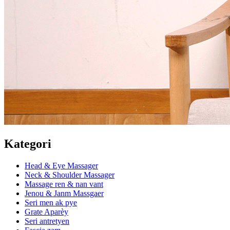
Kategori
Head & Eye Massager
Neck & Shoulder Massager
Massage ren & nan vant
Jenou & Janm Massgaer
Seri men ak pye
Grate Aparèy
Seri antretyen