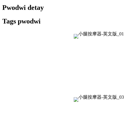
Pwodwi detay
Tags pwodwi