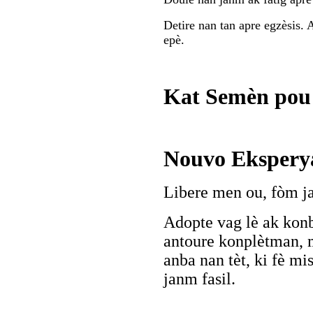
Detire nan tan apre egzèsis.
epè.
Kat Semèn pou
Nouvo Ekspery
Libere men ou, fòm ja
Adopte vag lè ak kon
antoure konplètman, 
anba nan tèt, ki fè mi
janm fasil.