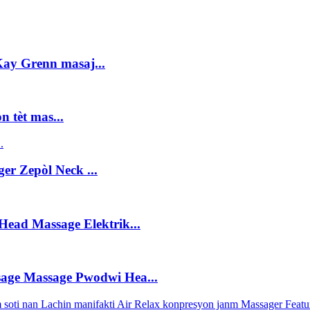
ay Grenn masaj...
 tèt mas...
r Zepòl Neck ...
ad Massage Elektrik...
age Massage Pwodwi Hea...