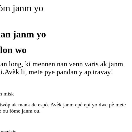
fòm janm yo
nan janm yo
alon wo
tan long, ki mennen nan venn varis ak janm
.Avèk li, mete pye pandan y ap travay!
m misk
twòp ak mank de espò. Avèk janm epè epi yo dwe pè mete
de ou fòme janm ou.
 egzèsis