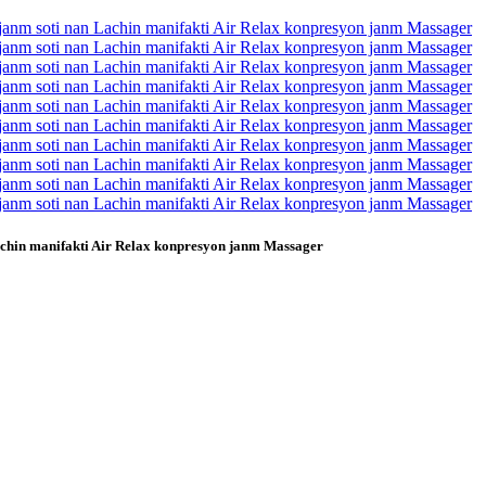
achin manifakti Air Relax konpresyon janm Massager